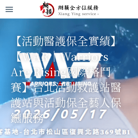
首頁
服務項目
【活動醫護保全實績】
聯絡與關於我們
活動醫療救護站設置 與活動救護車待命服務
【WAR｜Warriors 
活動保全.臨時保全.夜間顧場保全.隨扈保鑣.
工作實績與招募
聯絡我們
Are Rising國際格鬥
安全維護服務
常見問題
LINE
工作實績圖示
賽】台北活動救護站醫
24小時民間救護車公司服務
關於我們
人員招募
Facebook
護站與活動保全藝人保
登錄
/
註冊
鑣服務
搜索
繁體中文