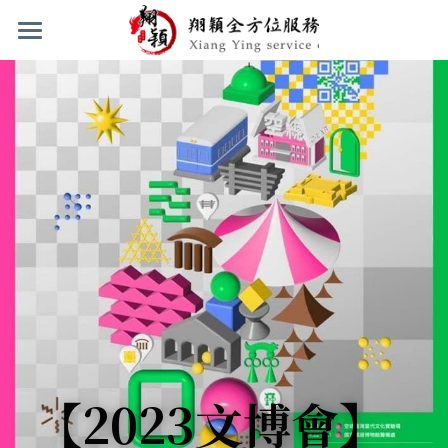
首頁
服務項目
聯絡與關於我們
活動醫療救護站設置 與活動救護車待命服務
活動保全.臨時保全.夜間顧場保全.隨扈保鑣.
工作實績與招募
聯絡我們
安全維護服務
常見問題
LINE
工作實績圖示
24小時民間救護車公司服務
關於我們
人員招募
Facebook
登錄
/
註冊
搜索
【2023文博會】
繁體中文