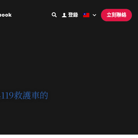
book
登錄
立刻聯絡
119救護車的