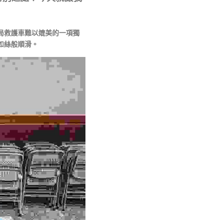
局救護車難以媲美的一項獨
如絲般順滑。