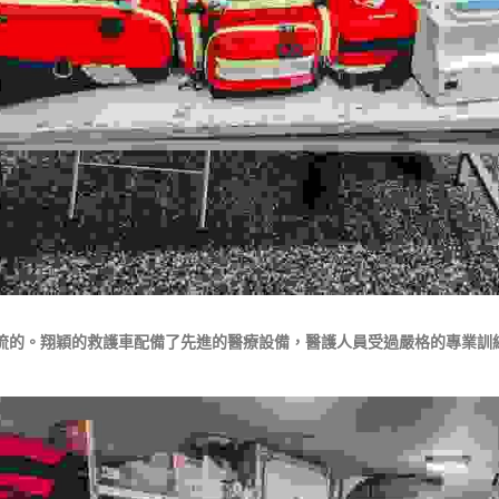
流的。翔穎的救護車配備了先進的醫療設備，醫護人員受過嚴格的專業訓