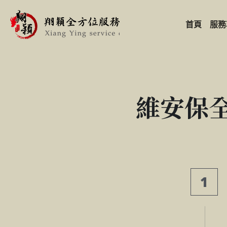
首頁
服務
維安保全
1